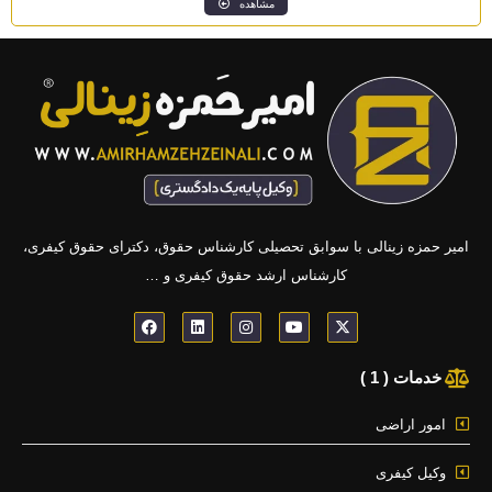
مشاهده
امیر حمزه زینالی با سوابق تحصیلی کارشناس حقوق، دکترای حقوق کیفری،
کارشناس ارشد حقوق کیفری و …
F
L
I
Y
X
a
i
n
o
-
c
n
s
u
t
e
k
t
t
w
خدمات ( 1 )
b
e
a
u
i
o
d
g
b
t
o
i
r
e
t
امور اراضی
k
n
a
e
m
r
وکیل کیفری