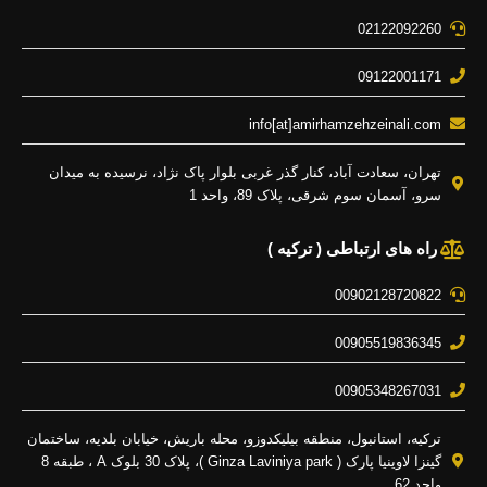
02122092260
09122001171
info[at]amirhamzehzeinali.com
تهران، سعادت آباد، کنار گذر غربی بلوار پاک نژاد، نرسیده به میدان
سرو، آسمان سوم شرقی، پلاک 89، واحد 1
راه های ارتباطی ( ترکیه )
00902128720822
00905519836345
00905348267031
ترکیه، استانبول، منطقه بیلیکدوزو، محله باریش، خیابان بلدیه، ساختمان
گینزا لاوینیا پارک ( Ginza Laviniya park )، پلاک 30 بلوک A ، طبقه 8
واحد 62