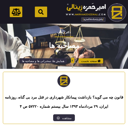
رش
ه
حتوا
دکتر زینالی
DR.ZEINALI
مصاحبه ها
صفحه نخست
همایش ها، سخنرانی ها و مصاحبه ها
قانون چه می گوید؟ بازداشت پیمانکار شهرداری در قتل مرد بی گناه، روزنامه
ایران، ۲۹ مردادماه ۱۳۹۳ سال بیستم شماره ۵۷۲۲۰ ص ۴
مشاهده