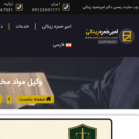
رش
ایران:
ترکیه:
وب سایت رسمی دکتر امیرحمزه زینالی
267031
09122001171
ه
حتوا
امیر حمزه زینالی
خدمات
در
فارسی
وکیل مواد مخدر
صفحه نخست