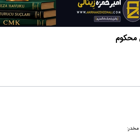
ل محکوم
مخدر: