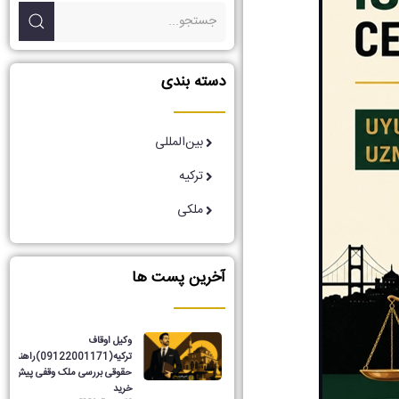
دسته بندی
بین‌المللی
ترکیه
ملکی
آخرین پست ها
وکیل اوقاف
ترکیه(09122001171)راهنمای
حقوقی بررسی ملک وقفی پیش از
خرید