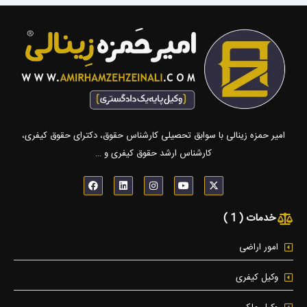
امیر حمزه زینالی با سوابق تحصیلی کارشناس حقوق، دکترای حقوق کیفری،
کارشناس ارشد حقوق کیفری و …
F
L
I
Y
X
a
i
n
o
-
c
n
s
u
t
e
k
t
t
w
خدمات ( 1 )
b
e
a
u
i
o
d
g
b
t
o
i
r
e
t
k
n
a
e
امور اراضی
m
r
وکیل کیفری