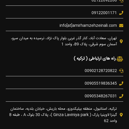
02122092260
09122001171
info[at]amirhamzehzeinali.com
تهران، سعادت آباد، کنار گذر غربی بلوار پاک نژاد، نرسیده به میدان سرو،
آسمان سوم شرقی، پلاک 89، واحد 1
راه های ارتباطی ( ترکیه )
00902128720822
00905519836345
00905348267031
ترکیه، استانبول، منطقه بیلیکدوزو، محله باریش، خیابان بلدیه، ساختمان
گینزا لاوینیا پارک ( Ginza Laviniya park )، پلاک 30 بلوک A ، طبقه 8
واحد 62