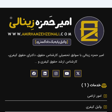
امیر حمزه زینالی با سوابق تحصیلی کارشناس حقوق، دکترای حقوق کیفری،
کارشناس ارشد حقوق کیفری و …
F
L
I
Y
X
a
i
n
o
-
c
n
s
u
t
e
k
t
t
w
خدمات ( 1 )
b
e
a
u
i
o
d
g
b
t
o
i
r
e
t
k
n
a
e
امور اراضی
m
r
وکیل کیفری