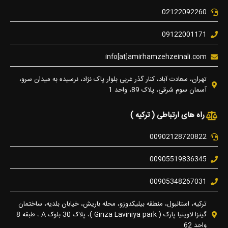
02122092260
09122001171
info[at]amirhamzehzeinali.com
تهران، سعادت آباد، کنار گذر غربی بلوار پاک نژاد، نرسیده به میدان سرو،
آسمان سوم شرقی، پلاک 89، واحد 1
راه های ارتباطی ( ترکیه )
00902128720822
00905519836345
00905348267031
ترکیه، استانبول، منطقه بیلیکدوزو، محله باریش، خیابان بلدیه، ساختمان
گینزا لاوینیا پارک ( Ginza Laviniya park )، پلاک 30 بلوک A ، طبقه 8
واحد 62