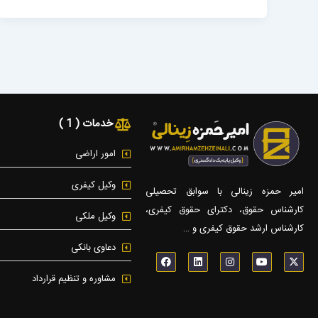
خدمات ( 1 )
امور اراضی
وکیل کیفری
امیر حمزه زینالی با سوابق تحصیلی
کارشناس حقوق، دکترای حقوق کیفری،
وکیل ملکی
کارشناس ارشد حقوق کیفری و …
دعاوی بانکی
F
L
I
Y
X
a
i
n
o
-
c
n
s
u
t
مشاوره و تنظیم قرارداد
e
k
t
t
w
b
e
a
u
i
o
d
g
b
t
o
i
r
e
t