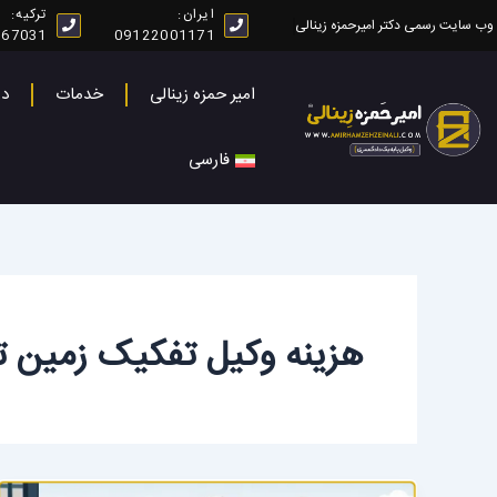
رش
ایران:
ترکیه:
وب سایت رسمی دکتر امیرحمزه زینالی
267031
09122001171
ه
حتوا
امیر حمزه زینالی
خدمات
در
فارسی
هزینه وکیل تفکیک زمین تر