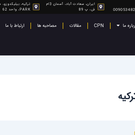
ایران، سعادت آباد، آسمان 3ام
00905348
ش، پ 89
PARK، واحد 62
باره ما
CPN
مقالات
مصاحبه ها
ارتباط با ما
کیه