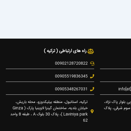
راه های ارتباطی ( ترکیه )
00902128720822
00905519836345
00905348267031
info[a
ی بلوار پاک نژاد،
ترکیه، استانبول، منطقه بیلیکدوزو، محله باریش،
 سوم شرقی، پلاک
خیابان بلدیه، ساختمان گینزا لاوینیا پارک ( Ginza
Laviniya park )، پلاک 30 بلوک A ، طبقه 8 واحد
62