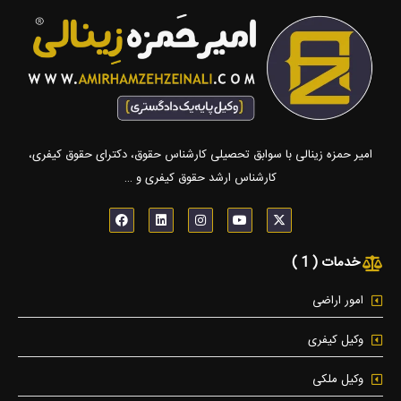
امیر حمزه زینالی با سوابق تحصیلی کارشناس حقوق، دکترای حقوق کیفری،
کارشناس ارشد حقوق کیفری و …
F
L
I
Y
X
a
i
n
o
-
c
n
s
u
t
e
k
t
t
w
خدمات ( 1 )
b
e
a
u
i
o
d
g
b
t
o
i
r
e
t
k
n
a
e
امور اراضی
m
r
وکیل کیفری
وکیل ملکی