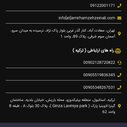
09122001171
info[at]amirhamzehzeinali.com
تهران، سعادت آباد، کنار گذر غربی بلوار پاک نژاد، نرسیده به میدان سرو،
آسمان سوم شرقی، پلاک 89، واحد 1
راه های ارتباطی ( ترکیه )
00902128720822
00905519836345
00905348267031
ترکیه، استانبول، منطقه بیلیکدوزو، محله باریش، خیابان بلدیه، ساختمان
گینزا لاوینیا پارک ( Ginza Laviniya park )، پلاک 30 بلوک A ، طبقه 8
واحد 62