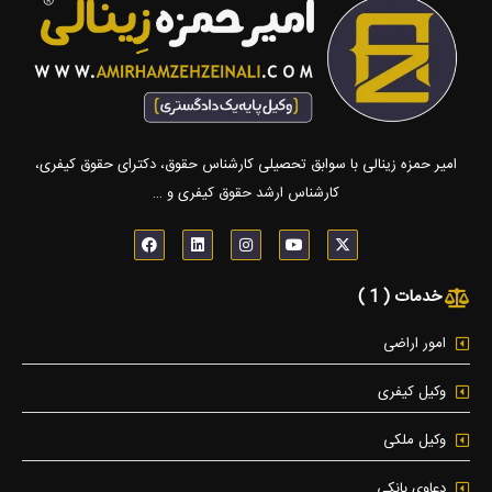
امیر حمزه زینالی با سوابق تحصیلی کارشناس حقوق، دکترای حقوق کیفری،
کارشناس ارشد حقوق کیفری و …
F
L
I
Y
X
a
i
n
o
-
c
n
s
u
t
e
k
t
t
w
خدمات ( 1 )
b
e
a
u
i
o
d
g
b
t
o
i
r
e
t
k
n
a
e
امور اراضی
m
r
وکیل کیفری
وکیل ملکی
دعاوی بانکی