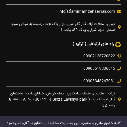
info[at]amirhamzehzeinali.com
تهران، سعادت آباد، کنار گذر غربی بلوار پاک نژاد، نرسیده به میدان سرو،
آسمان سوم شرقی، پلاک 89، واحد 1
راه های ارتباطی ( ترکیه )
00902128720822
00905519836345
00905348267031
ترکیه، استانبول، منطقه بیلیکدوزو، محله باریش، خیابان بلدیه، ساختمان
گینزا لاوینیا پارک ( Ginza Laviniya park )، پلاک 30 بلوک A ، طبقه 8
واحد 62
کلیه حقوق مادی و معنوی این وبسایت محفوظ و متعلق به آقای امیرحمزه