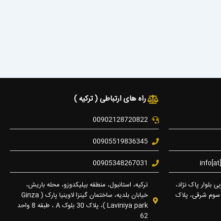
راه های ارتباطی ( ترکیه )
00902128720822
00905519836345
00905348267031
info[a
ی بلوار پاک نژاد،
ترکیه، استانبول، منطقه بیلیکدوزو، محله باریش،
 سوم شرقی، پلاک
خیابان بلدیه، ساختمان گینزا لاوینیا پارک ( Ginza
Laviniya park )، پلاک 30 بلوک A ، طبقه 8 واحد
62