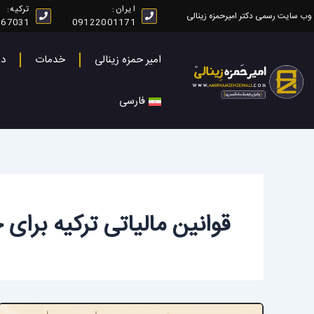
رش
ایران:
ترکیه:
وب سایت رسمی دکتر امیرحمزه زینالی
267031
09122001171
ه
حتوا
امیر حمزه زینالی
خدمات
در
فارسی
قوانین مالیاتی ترکیه برای