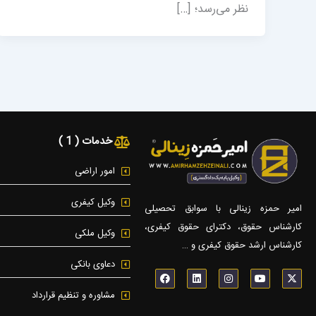
نظر می‌رسد؛ […]
خدمات ( 1 )
امور اراضی
وکیل کیفری
امیر حمزه زینالی با سوابق تحصیلی
کارشناس حقوق، دکترای حقوق کیفری،
وکیل ملکی
کارشناس ارشد حقوق کیفری و …
دعاوی بانکی
F
L
I
Y
X
a
i
n
o
-
c
n
s
u
t
مشاوره و تنظیم قرارداد
e
k
t
t
w
b
e
a
u
i