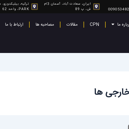
ایران، سعادت آباد، آسمان 3ام
00905348
ش، پ 89
PARK، واحد 62
باره ما
CPN
مقالات
مصاحبه ها
ارتباط با ما
 خارجی ها