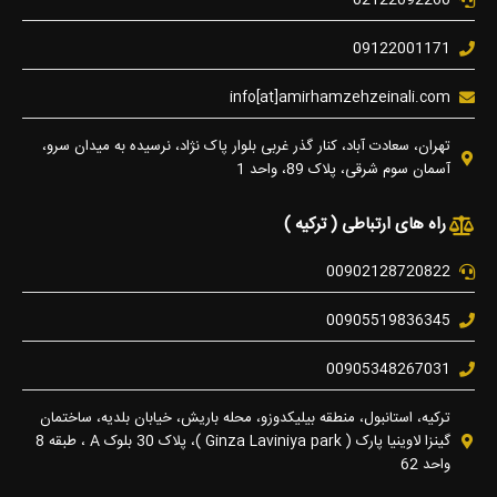
09122001171
info[at]amirhamzehzeinali.com
تهران، سعادت آباد، کنار گذر غربی بلوار پاک نژاد، نرسیده به میدان سرو،
آسمان سوم شرقی، پلاک 89، واحد 1
راه های ارتباطی ( ترکیه )
00902128720822
00905519836345
00905348267031
ترکیه، استانبول، منطقه بیلیکدوزو، محله باریش، خیابان بلدیه، ساختمان
گینزا لاوینیا پارک ( Ginza Laviniya park )، پلاک 30 بلوک A ، طبقه 8
واحد 62