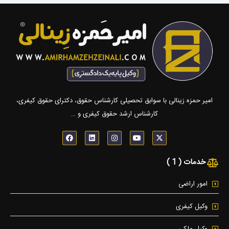
امیر حمزه زینالی با سوابق تحصیلی کارشناس حقوق، دکترای حقوق کیفری،
کارشناس ارشد حقوق کیفری و …
F
L
I
Y
X
a
i
n
o
-
c
n
s
u
t
e
k
t
t
w
خدمات ( 1 )
b
e
a
u
i
o
d
g
b
t
o
i
r
e
t
k
n
a
e
امور اراضی
m
r
وکیل کیفری
وکیل ملکی