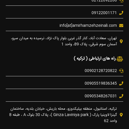
02122092260
09122001171
info[at]amirhamzehzeinali.com
تهران، سعادت آباد، کنار گذر غربی بلوار پاک نژاد، نرسیده به میدان سرو،
آسمان سوم شرقی، پلاک 89، واحد 1
راه های ارتباطی ( ترکیه )
00902128720822
00905519836345
00905348267031
ترکیه، استانبول، منطقه بیلیکدوزو، محله باریش، خیابان بلدیه، ساختمان
گینزا لاوینیا پارک ( Ginza Laviniya park )، پلاک 30 بلوک A ، طبقه 8
واحد 62