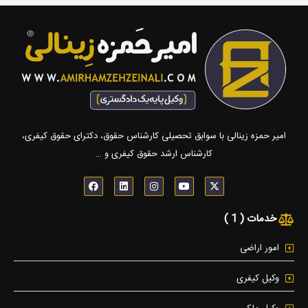
امیر حمزه زینالی با سوابق تحصیلی کارشناس حقوق، دکترای حقوق کیفری،
کارشناس ارشد حقوق کیفری و …
F
L
I
Y
X
a
i
n
o
-
c
n
s
u
t
e
k
t
t
w
خدمات ( 1 )
b
e
a
u
i
o
d
g
b
t
o
i
r
e
t
k
n
a
e
امور اراضی
m
r
وکیل کیفری