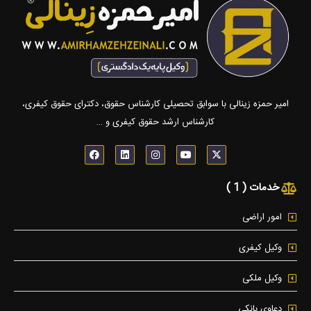
امیر حمزه زینالی با سوابق تحصیلی کارشناس حقوق، دکترای حقوق کیفری،
کارشناس ارشد حقوق کیفری و …
F
L
I
Y
X
a
i
n
o
-
c
n
s
u
t
e
k
t
t
w
خدمات ( 1 )
b
e
a
u
i
o
d
g
b
t
o
i
r
e
t
k
n
a
e
امور اراضی
m
r
وکیل کیفری
وکیل ملکی
دعاوی بانکی