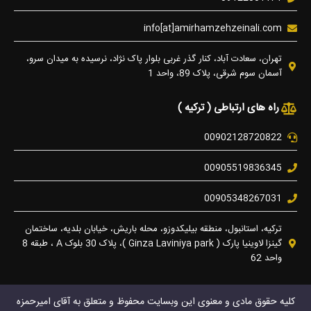
info[at]amirhamzehzeinali.com
تهران، سعادت آباد، کنار گذر غربی بلوار پاک نژاد، نرسیده به میدان سرو،
آسمان سوم شرقی، پلاک 89، واحد 1
راه های ارتباطی ( ترکیه )
00902128720822
00905519836345
00905348267031
ترکیه، استانبول، منطقه بیلیکدوزو، محله باریش، خیابان بلدیه، ساختمان
گینزا لاوینیا پارک ( Ginza Laviniya park )، پلاک 30 بلوک A ، طبقه 8
واحد 62
کلیه حقوق مادی و معنوی این وبسایت محفوظ و متعلق به آقای امیرحمزه