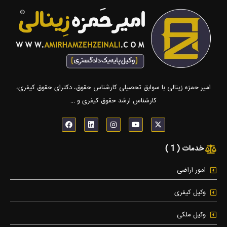
امیر حمزه زینالی با سوابق تحصیلی کارشناس حقوق، دکترای حقوق کیفری،
کارشناس ارشد حقوق کیفری و …
F
L
I
Y
X
a
i
n
o
-
c
n
s
u
t
e
k
t
t
w
خدمات ( 1 )
b
e
a
u
i
o
d
g
b
t
o
i
r
e
t
k
n
a
e
امور اراضی
m
r
وکیل کیفری
وکیل ملکی