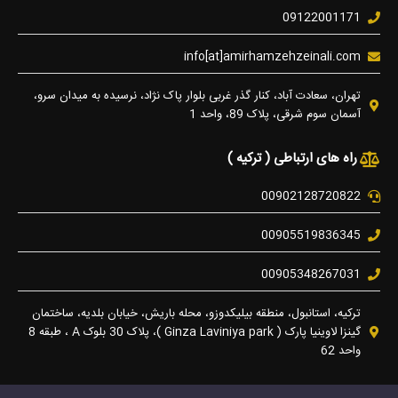
09122001171
info[at]amirhamzehzeinali.com
تهران، سعادت آباد، کنار گذر غربی بلوار پاک نژاد، نرسیده به میدان سرو،
آسمان سوم شرقی، پلاک 89، واحد 1
راه های ارتباطی ( ترکیه )
00902128720822
00905519836345
00905348267031
ترکیه، استانبول، منطقه بیلیکدوزو، محله باریش، خیابان بلدیه، ساختمان
گینزا لاوینیا پارک ( Ginza Laviniya park )، پلاک 30 بلوک A ، طبقه 8
واحد 62