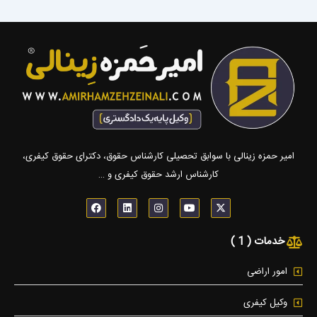
امیر حمزه زینالی با سوابق تحصیلی کارشناس حقوق، دکترای حقوق کیفری،
کارشناس ارشد حقوق کیفری و …
F
L
I
Y
X
a
i
n
o
-
c
n
s
u
t
e
k
t
t
w
خدمات ( 1 )
b
e
a
u
i
o
d
g
b
t
o
i
r
e
t
k
n
a
e
امور اراضی
m
r
وکیل کیفری