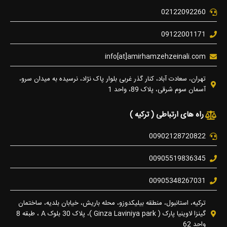
02122092260
09122001171
info[at]amirhamzehzeinali.com
تهران، سعادت آباد، کنار گذر غربی بلوار پاک نژاد، نرسیده به میدان سرو،
آسمان سوم شرقی، پلاک 89، واحد 1
راه های ارتباطی ( ترکیه )
00902128720822
00905519836345
00905348267031
ترکیه، استانبول، منطقه بیلیکدوزو، محله باریش، خیابان بلدیه، ساختمان
گینزا لاوینیا پارک ( Ginza Laviniya park )، پلاک 30 بلوک A ، طبقه 8
واحد 62