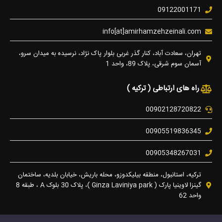
09122001171
info[at]amirhamzehzeinali.com
تهران، سعادت آباد، کنار گذر غربی بلوار پاک نژاد، نرسیده به میدان سرو،
آسمان سوم شرقی، پلاک 89، واحد 1
راه های ارتباطی ( ترکیه )
00902128720822
00905519836345
00905348267031
ترکیه، استانبول، منطقه بیلیکدوزو، محله باریش، خیابان بلدیه، ساختمان
گینزا لاوینیا پارک ( Ginza Laviniya park )، پلاک 30 بلوک A ، طبقه 8
واحد 62